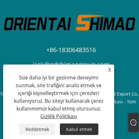
+86-18306483516
jack@qdshimaogroup.com
X
Size daha iyi bir gezinme deneyimi
sunmak, site trafiğini analiz etmek ve
içeriği kişiselleştirmek için çerezleri
Telif Hakkı © 2023 Qingdao Oriental Shimao Import and Export Co.,
kullanıyoruz. Bu siteyi kullanarak çerez
Ltd. - Yiyecek Kamyonu, Yiyecek Römorku, Yiyecek Arabası - Tüm
kullanımımızı kabul etmiş olursunuz.
Hakları Saklıdır.
Gizlilik Politikası
Links
Sitemap
RSS
XML
Gizlilik Politikası
Reddetmek
Kabul etmek