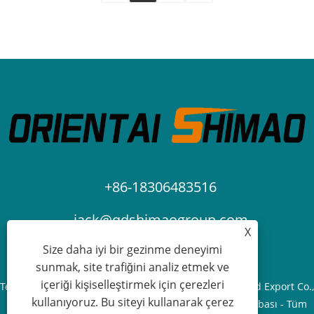
+86-18306483516
jack@qdshimaogroup.com
X
Size daha iyi bir gezinme deneyimi
sunmak, site trafiğini analiz etmek ve
içeriği kişiselleştirmek için çerezleri
Telif Hakkı © 2023 Qingdao Oriental Shimao Import and Export Co.,
kullanıyoruz. Bu siteyi kullanarak çerez
Ltd. - Yiyecek Kamyonu, Yiyecek Römorku, Yiyecek Arabası - Tüm