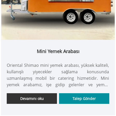
Mini Yemek Arabası
Oriental Shimao mini yemek arabası, yüksek kaliteli,
kullanışlı yiyecekler sağlama konusunda
uzmanlaşmış mobil bir catering hizmetidir. Mini
yemek arabamız, işe gidip gelenler ve yemek
severler için taze, sağlıklı ve lezzetli yemek
seçenekleri sunuyor. Dünyanın neresinde olursanız
Devamını oku
Talep Gönder
olun, yiyecek kamyonlarımız size evinizin tadını
getiriyor. Şimdi alın!