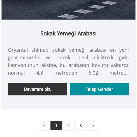
Sokak Yemeği Arabası
Oryantal shimao sokak yemeği arabası en yeni
gelişimimizdir ve önceki nesil elektrikli gıda
kamyonunun aksine, bu arabanın boyutu yalnızca
normal 4,8 metreden 5,02 metreye
yükseltilmemiştir, aynı zamanda en yeni yüksek
tavanlı ürünümüzdür, bu da daha fazla insanı ve
Devamını oku
Talep Gönder
ekipmanı barındırabileceği anlamına gelir! gelin ve
sokak yemeği arabasını satın alın！
<
1
2
3
>