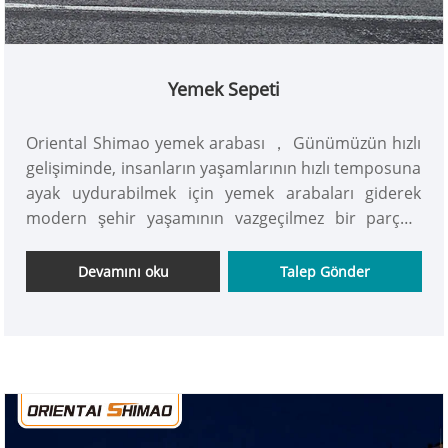
Yemek Sepeti
Oriental Shimao yemek arabası ， Günümüzün hızlı
gelişiminde, insanların yaşamlarının hızlı temposuna
ayak uydurabilmek için yemek arabaları giderek
modern şehir yaşamının vazgeçilmez bir parçası
haline geliyor. Rahatlık ve esneklik özellikleriyle
çeşitli durumlarda insanlara hizmet vermeye
Devamını oku
Talep Gönder
uygundur. Hemen alın!