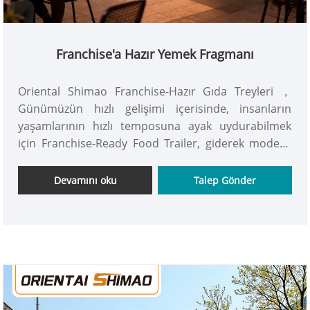
Franchise'a Hazır Yemek Fragmanı
Oriental Shimao Franchise-Hazır Gıda Treyleri ，
Günümüzün hızlı gelişimi içerisinde, insanların
yaşamlarının hızlı temposuna ayak uydurabilmek
için Franchise-Ready Food Trailer, giderek modern
şehir yaşamının vazgeçilmez bir parçası haline
geliyor. Rahatlık ve esneklik özellikleriyle çeşitli
Devamını oku
Talep Gönder
durumlarda insanlara hizmet vermeye uygundur.
Hemen alın!