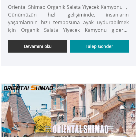
Oriental Shimao Organik Salata Yiyecek Kamyonu ，
Günümüzün hızlı gelişiminde, insanların
yaşamlarının hızlı temposuna ayak uydurabilmek
için Organik Salata Yiyecek Kamyonu giderek
modern şehir yaşamının vazgeçilmez bir parçası
haline geliyor. Rahatlık ve esneklik özellikleriyle
Devamını oku
Talep Gönder
çeşitli durumlarda insanlara hizmet vermeye
uygundur. Hemen alın!