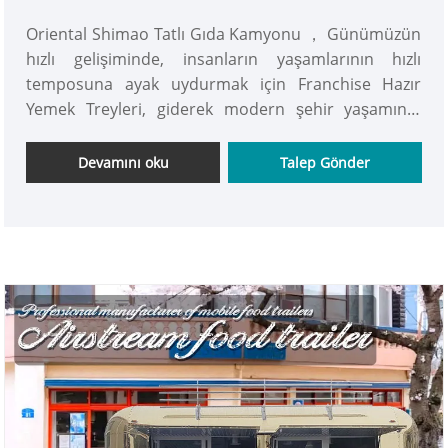
Oriental Shimao Tatlı Gıda Kamyonu ， Günümüzün
hızlı gelişiminde, insanların yaşamlarının hızlı
temposuna ayak uydurmak için Franchise Hazır
Yemek Treyleri, giderek modern şehir yaşamının
vazgeçilmez bir parçası haline geliyor. Rahatlık ve
esneklik özellikleriyle çeşitli durumlarda insanlara
Devamını oku
Talep Gönder
hizmet vermeye uygundur. Hemen alın!